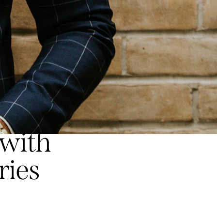
with
ries