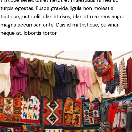
tristique senectus et netus et malesuada fames ac
turpis egestas. Fusce gravida, ligula non molestie
tristique, justo elit blandit risus, blandit maximus augue
magna accumsan ante. Duis id mi tristique, pulvinar
neque at, lobortis tortor.