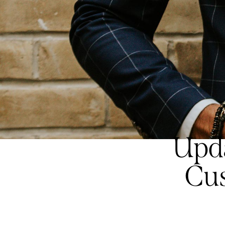
Upd
Cus