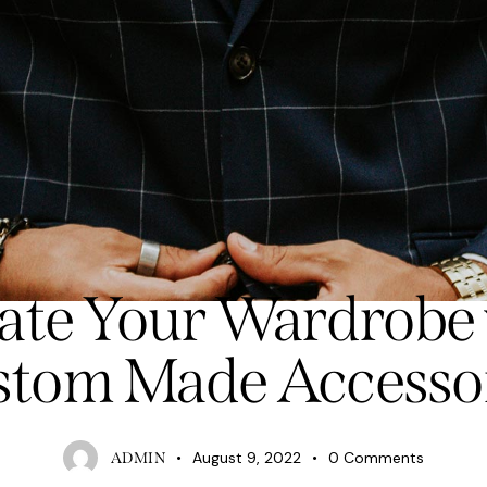
TAILORING
ate Your Wardrobe 
tom Made Accesso
August 9, 2022
0
Comments
ADMIN