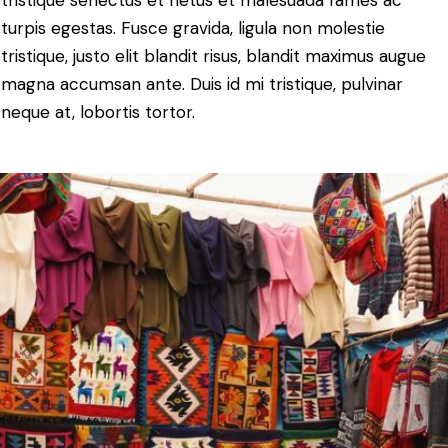
tristique senectus et netus et malesuada fames ac
turpis egestas. Fusce gravida, ligula non molestie
tristique, justo elit blandit risus, blandit maximus augue
magna accumsan ante. Duis id mi tristique, pulvinar
neque at, lobortis tortor.