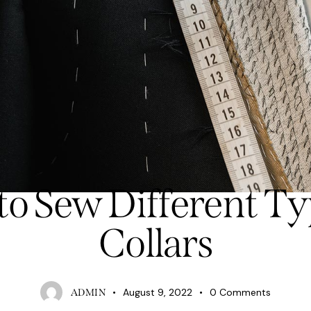
TAILORING
o Sew Different Ty
Collars
August 9, 2022
0
Comments
ADMIN