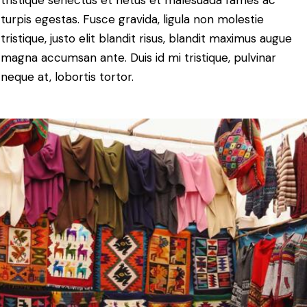
tristique senectus et netus et malesuada fames ac
turpis egestas. Fusce gravida, ligula non molestie
tristique, justo elit blandit risus, blandit maximus augue
magna accumsan ante. Duis id mi tristique, pulvinar
neque at, lobortis tortor.