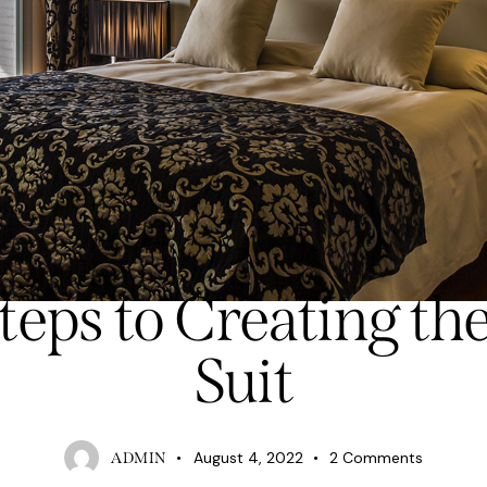
FASHION
teps to Creating the
Suit
August 4, 2022
2
Comments
ADMIN