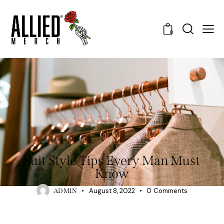
0
TRENDS
Suit Style Tips Every Man Must
Know
August 8, 2022
0
Comments
ADMIN