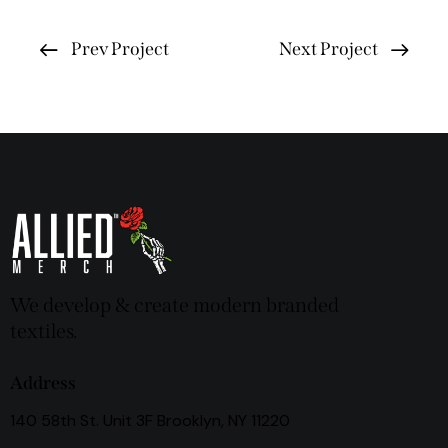
Prev Project
Next Project
We develop & create modern branded
textiles.
Address
140 58th St. Unit 3F Brooklyn, NY 11220