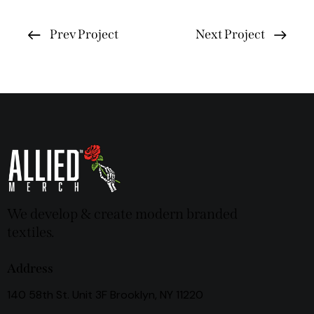
Prev Project
Next Project
We develop & create modern branded
textiles.
Address
140 58th St. Unit 3F Brooklyn, NY 11220