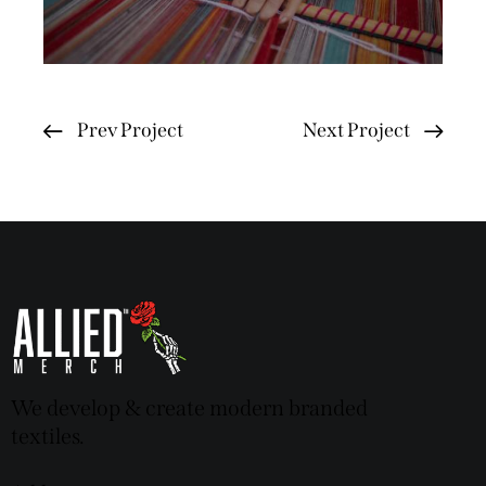
Prev Project
Next Project
We develop & create modern branded
textiles.