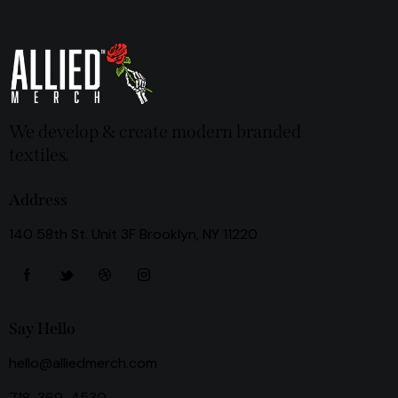
We develop & create modern branded
textiles.
Address
140 58th St. Unit 3F Brooklyn, NY 11220
Say Hello
hello@alliedmerch.com
718-369-4530