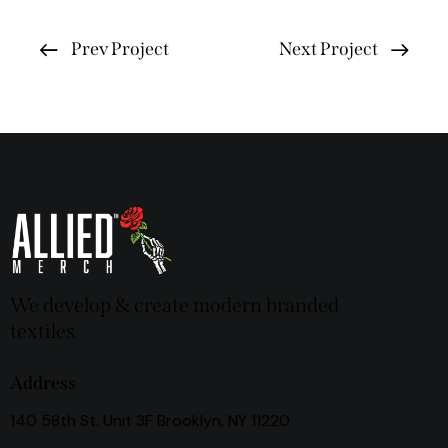
Prev Project
Next Project
We develop & create modern branded
textiles.
Address
140 58th St. Unit 3F Brooklyn, NY 11220