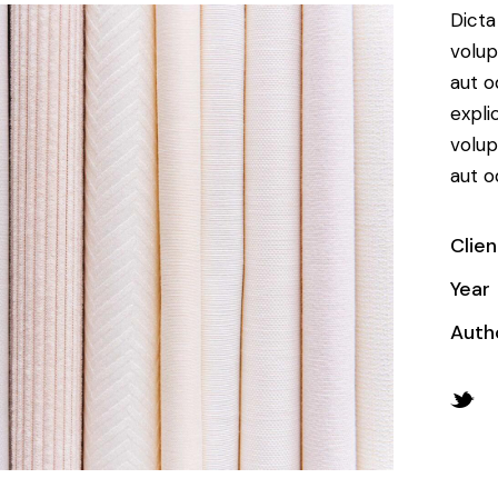
Dicta
volup
aut o
expl
volup
aut od
Clien
Year
Auth