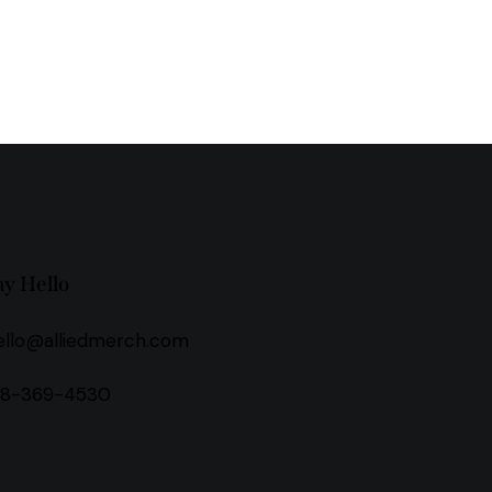
ay Hello
ello@alliedmerch.com
18-369-4530