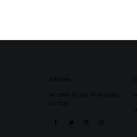
Address
S
140 58th St. Unit 3F Brooklyn,
h
NY 11220
7